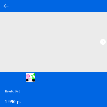
Комбо №3
1 990
р.