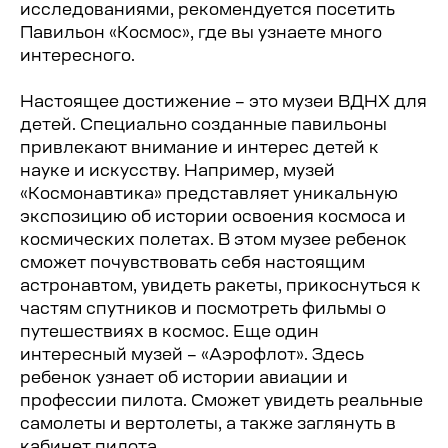
исследованиями, рекомендуется посетить
Космический бульвар». В этом
разделе большой экспозиции
Павильон «Космос», где вы узнаете много
размещены макеты космических
интересного.
аппаратов в реальную величину, а
также представлены последние
Настоящее достижение – это музеи ВДНХ для
достижения в области космонавтики.
детей. Специально созданные павильоны
привлекают внимание и интерес детей к
Вторая – «КБ-2. Конструкторское
науке и искусству. Например, музей
бюро» включает в себя весь спектр
«Космонавтика» представляет уникальную
таких интересных направлений как:
экспозицию об истории освоения космоса и
космическая биология, медицина и
космических полетах. В этом музее ребенок
астрономия. Третья – «КБ-3.
сможет почувствовать себя настоящим
Космодром будущего» рассказывает
астронавтом, увидеть ракеты, прикоснуться к
гостям об инновациях, разработках и
частям спутников и посмотреть фильмы о
перспективных прогнозах по
путешествиях в космос. Еще один
изучению человеком космоса.
Находится Центр «Космонавтика и
интересный музей – «Аэрофлот». Здесь
авиация» по адресу: Проспект Мира
ребенок узнает об истории авиации и
д.11. Стоимость посещения
профессии пилота. Сможет увидеть реальные
начинается от 500 рублей.
самолеты и вертолеты, а также заглянуть в
кабинет пилота.