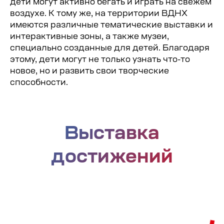
дети могут активно бегать и играть на свежем
воздухе. К тому же, на территории ВДНХ
имеются различные тематические выставки и
интерактивные зоны, а также музеи,
специально созданные для детей. Благодаря
этому, дети могут не только узнать что-то
• Самый масштабный городской
новое, но и развить свои творческие
комплекс для отдыха в мире со
способности.
свободным входом;
• Самое посещаемое общественное
место в Москве;
• Более 300 гектаров с уникальными
архитектурными формами;
• 49 объектов культурного наследия;
• Парк открыт 24 часа в сутки 7 дней
в неделю;
• Wi-Fi на всей территории;
• Прокат снаряжения для активного
отдыха;
• Удобное пространство для людей с
ограниченными возможностями.