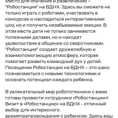
Место для обучения и развлечений –
Пешком:
"Робостанция" на ВДНХ. Здесь вы сможете не
только играть с роботами, участвовать в
Парк ВДНХ (10 минут
от метро ВДНХ),
конкурсах и насладиться интерактивными
павильон Робостанция
шоу, но и получить незабываемые эмоции. В
этом месте дети не только занимаются
На машине:
полезными делами, но и находят
Платная
парковка
удовольствие в общении со сверстниками.
находится через КПП
"Робостанция" создает дружелюбную и
Хованского въезда ВДНХ
взаимопомогающую атмосферу, которая
помогает развить командный дух у детей.
Автобус:
Посещение Робостанции на ВДНХ – это шанс
№ 533
, от м. ВДНХ,
познакомиться с новыми технологиями и
м. Ботанический сад или
станции МЦК
осознать потенциал каждого ребенка.
Ботанический сад
В увлекательный мир робототехники с вами
готовы провести сотрудники «Робостанции»!
Визит в «Робостанцию» на ВДНХ - отличный
выбор для интересного
времяпрепровождения с ребенком. Здесь ваш