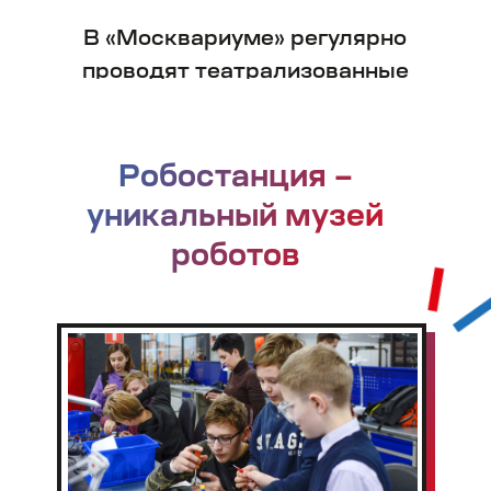
Нажимая на кнопку,
я соглашаюсь с
Политикой
конфиденциальности
и даю разрешение
на
обработку своих
персональных данных
Нажимая, я даю
согласие
на получение рекламных и
информационных рассылок
Забронировать