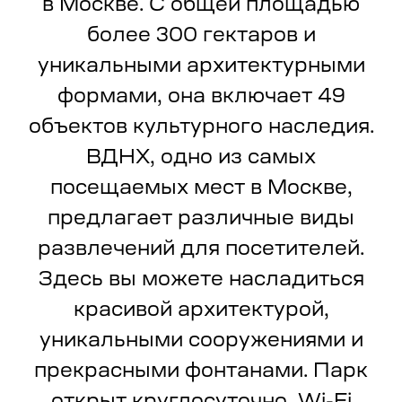
в Москве. С общей площадью
более 300 гектаров и
уникальными архитектурными
формами, она включает 49
объектов культурного наследия.
ВДНХ, одно из самых
посещаемых мест в Москве,
предлагает различные виды
развлечений для посетителей.
Центр
Здесь вы можете насладиться
«Космонавтика
красивой архитектурой,
и авиация» —
уникальными сооружениями и
лучшее место для
прекрасными фонтанами. Парк
юных инженеров
открыт круглосуточно, Wi-Fi