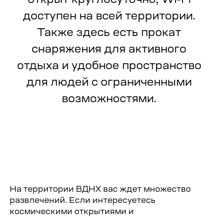
и мечтателей
доступен на всей территории.
Также здесь есть прокат
снаряжения для активного
отдыха и удобное пространство
для людей с ограниченными
возможностями.
Данное место одно из самых
узнаваемых среди гостей и жителей
столицы, ведь его венцом является
монумент в виде взмывающей в
космические дали ракеты. В этом
На территории ВДНХ вас ждет множество
месте расположилась огромная
развлечений. Если интересуетесь
выставка, разбитая на три
космическими открытиями и
тематических зоны. Первая - «КБ-1.