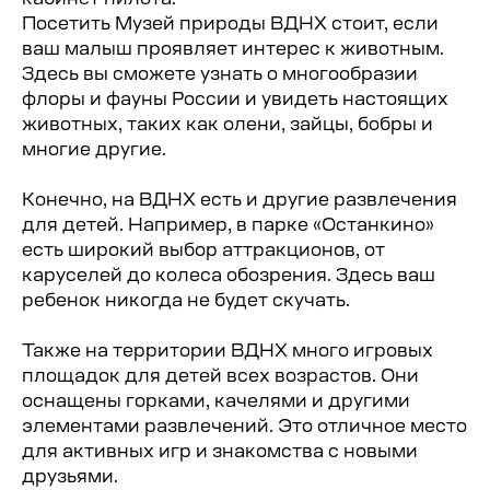
Посетить Музей природы ВДНХ стоит, если
ваш малыш проявляет интерес к животным.
Здесь вы сможете узнать о многообразии
Москвариум
флоры и фауны России и увидеть настоящих
животных, таких как олени, зайцы, бобры и
многие другие.
Конечно, на ВДНХ есть и другие развлечения
для детей. Например, в парке «Останкино»
есть широкий выбор аттракционов, от
каруселей до колеса обозрения. Здесь ваш
ребенок никогда не будет скучать.
Также на территории ВДНХ много игровых
площадок для детей всех возрастов. Они
оснащены горками, качелями и другими
Вот уже практически десять лет на
элементами развлечений. Это отличное место
территории ВДНХ работает
для активных игр и знакомства с новыми
уникальный Центр океанографии и
друзьями.