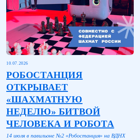
10.07.2026
РОБОСТАНЦИЯ
ОТКРЫВАЕТ
«ШАХМАТНУЮ
НЕДЕЛЮ» БИТВОЙ
ЧЕЛОВЕКА И РОБОТА
14 июля в павильоне №2 «Робостанция» на ВДНХ