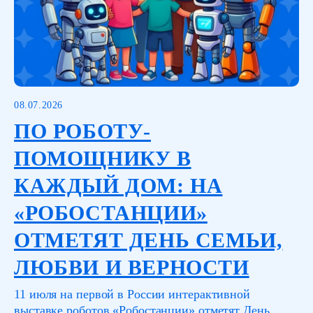
08.07.2026
ПО РОБОТУ-
ПОМОЩНИКУ В
КАЖДЫЙ ДОМ: НА
«РОБОСТАНЦИИ»
ОТМЕТЯТ ДЕНЬ СЕМЬИ,
ЛЮБВИ И ВЕРНОСТИ
11 июля на первой в России интерактивной
выставке роботов «Робостанции» отметят День