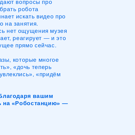
 прямо сейчас.
 которые многое
 «дочь теперь
клись», «придём
годаря вашим
 «Робостанцию» —