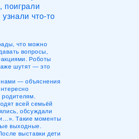
, что можно
ть вопросы,
иями. Роботы
 шутят — это
и — объяснения
ресно
ителям.
 всей семьёй
ь, обсуждали
. Такие моменты
выходные.
е выставки дети
т вопросы про
ь робота
 искать видео про
 занятия.
ет ощущения музея
 реагирует — и это