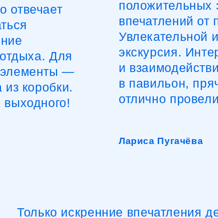
экскурсия. Интерес
тдыха. Для
и взаимодействие с
элементы —
в павильон, прячас
з коробки.
отлично провели вр
ыходного!
Лариса Пугачёва
Только искренние впечатления детей
которые увидели роботов вживую, п
с ними, попробовали управлять и уз
новое: