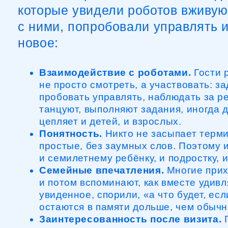
Взаимодействие с роботами.
Гости рады
не просто смотреть, а участвовать: задава
пробовать управлять, наблюдать за реакц
танцуют, выполняют задания, иногда даже
цепляет и детей, и взрослых.
Понятность.
Никто не засыпает терминам
простые, без заумных слов. Поэтому инте
и семилетнему ребёнку, и подростку, и род
Семейные впечатления.
Многие приходят
и потом вспоминают, как вместе удивлялис
увиденное, спорили, «а что будет, если…»
остаются в памяти дольше, чем обычные 
Заинтересованность после визита.
Посл
нередко просят купить конструктор, задаю
программирование или предлагают собрат
из подручных материалов. Кто‑то начинает
робототехнику или просит записать его на
Атмосфера.
Людям нравится, что здесь н
с витринами. Всё вокруг движется, мигает,