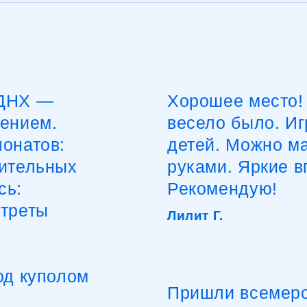
НХ —
Хорошее место! Схо
нием.
весело было. Игры 
натов:
детей. Можно масте
тельных
руками. Яркие впеч
:
Рекомендую!
реты
Лилит Г.
 куполом
Пришли всемером, с
положительных эмо
отвечает
впечатлений от пос
ься
Увлекательной и и
ие