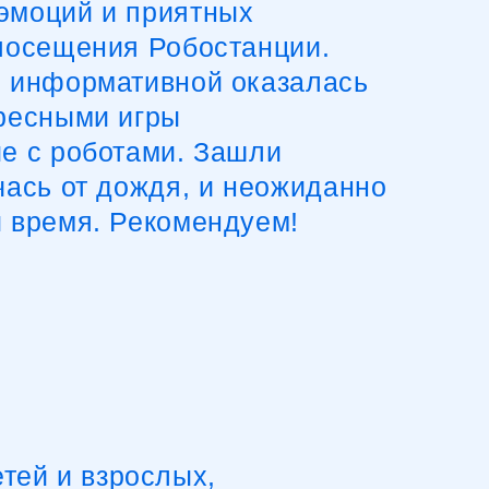
ными игры
 роботами. Зашли
At
ь от дождя, и неожиданно
емя. Рекомендуем!
 и взрослых,
оиграли
нали что‑то