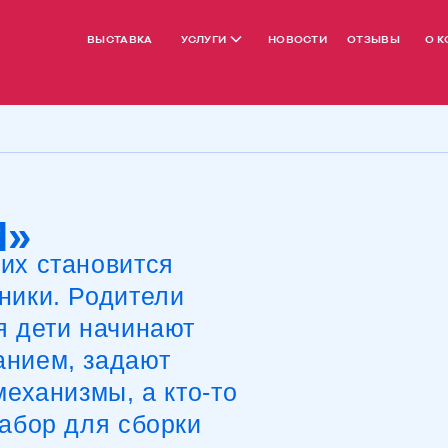
ВЫСТАВКА
УСЛУГИ
НОВОСТИ
ОТЗЫВЫ
О 
»
х становится
ки. Родители
дети начинают
ием, задают
ханизмы, а кто‑то
бор для сборки