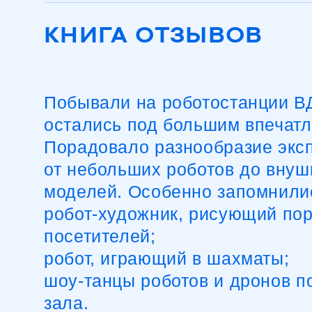
Побывали на роботостанции ВД
остались под большим впечатле
Порадовало разнообразие экспо
от небольших роботов до внуши
моделей. Особенно запомнились
робот-художник, рисующий порт
посетителей;
робот, играющий в шахматы;
шоу-танцы роботов и дронов под
зала.
Персонал дружелюбный, охотно 
на вопросы и помогает разобрат
в функциях устройств. Помещен