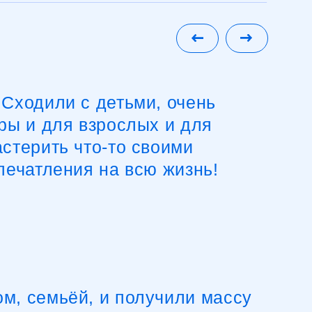
дили с детьми, очень
Ме
и для взрослых и для
эм
рить что-то своими
та
атления на всю жизнь!
из
По
Кс
емьёй, и получили массу
ций и приятных
«Д
ещения Робостанции.
на
нформативной оказалась
от