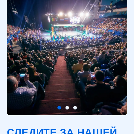
СЛЕДИТЕ ЗА НАШЕЙ
АФИШЕЙ!
В течение года площадка становится
местом проведения крупных
зрелищных событий: научные шоу,
тематические программы
и новогодние елки создают по-
настоящему запоминающийся
зрительский опыт.
ПОДПИСАТЬСЯ
ЛЕКЦИИ, ФОРУМЫ
И ПРЕЗЕНТАЦИИ