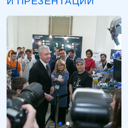
АФИШЕЙ!
В течение года площадка становится
местом проведения крупных
зрелищных событий: научные шоу,
тематические программы
и новогодние елки создают по-
настоящему запоминающийся
зрительский опыт.
СВЯЗАТЬСЯ
+7 (495) 134-59-
69