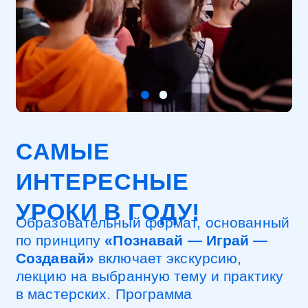
УРОКИ В ГОДУ!
Образовательный формат, основанный
по принципу
«Познавай — Играй —
Создавай»
включает экскурсию,
лекцию на выбранную тему и практику
в мастерских. Программа
адаптируется под возраст и уровень
знаний группы: от первого знакомства
с роботами до глубокого погружения
в технологии. Такой подход
гарантирует, что каждому ребенку
будет интересно!
ОРГАНИЗОВАТЬ