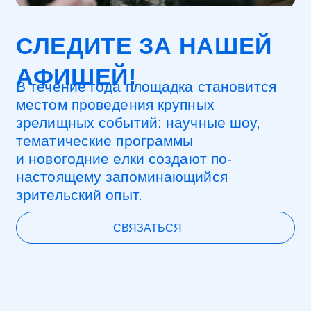
ОРГАНИЗАТОР
РДОО «Будущие инженеры»
ИНН 7704430690 | ОГРН 1177700010608
123456, Москва, Проспект Мира
119с2, ВДНХ, Павильон №2
info@robocorp.moscow
Политика конфиденциальности
Правила возврата билетов
Мы используем файлы cookie, чтобы
улучшить ваш опыт на нашем сайте.
Продолжая пользоваться сайтом,